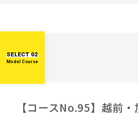
SELECT
02
Model Course
【コースNo.95】越