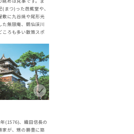
の眺めは見事です。ま
(まつ)った芭蕉堂や、
屋敷に九谷焼や尾形光
した無限庵、鶴仙渓川
どころも多い散策スポ
年(1576)、織田信長の
勝家が、甥の勝豊に築