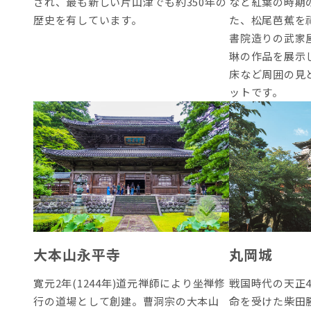
され、最も新しい片山津でも約350年の
など紅葉の時期
歴史を有しています。
た、松尾芭蕉を祀
書院造りの武家
琳の作品を展示
床など周囲の見
ットです。
大本山永平寺
丸岡城
寛元2年(1244年)道元禅師により坐禅修
戦国時代の天正4
行の道場として創建。曹洞宗の大本山
命を受けた柴田