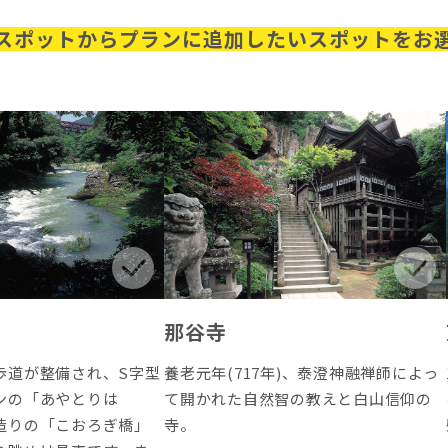
スポットから
プランに追加したいスポットをお
那谷寺
歩道が整備され、S字型
養老元年(717年)、泰澄神融禅師によっ
ンの「あやとりは
て開かれた自然智の教えと白山信仰の
造りの「こおろぎ橋」
寺。