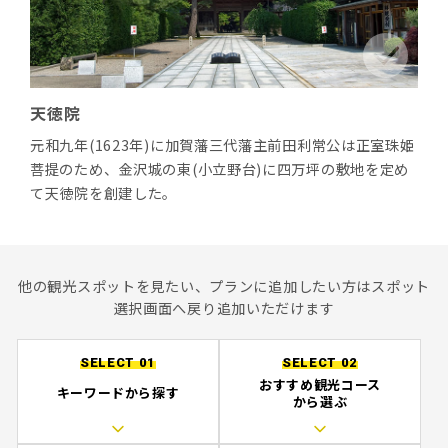
天徳院
元和九年(1623年)に加賀藩三代藩主前田利常公は正室珠姫
菩提のため、金沢城の東(小立野台)に四万坪の敷地を定め
て天徳院を創建した。
他の観光スポットを見たい、プランに追加したい方はスポット
選択画面へ戻り追加いただけます
SELECT 01
SELECT 02
おすすめ観光コース
キーワードから探す
から選ぶ