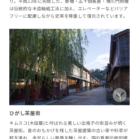
り。平成13年に完成した、菱櫓・五十間長屋・橋爪門続櫓
は伝統的な木造軸組工法に加え、エレベーターなどバリア
フリーに配慮しながら史実を尊重して復元されています。
ひがし茶屋街
キムスコ(木虫籠)と呼ばれる美しい出格子の街並みが続く
茶屋街。昔のおもかげを残した茶屋建築の古い家や料亭が
軒を連ね、金沢らしい風情を醸し出す。国の重要伝統的建