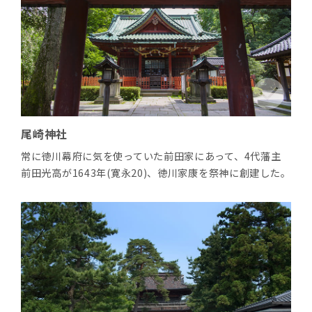
尾崎神社
常に徳川幕府に気を使っていた前田家にあって、4代藩主
前田光高が1643年(寛永20)、徳川家康を祭神に創建した。