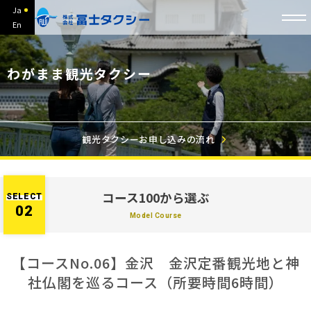
Ja
En
わがまま観光タクシー
観光タクシーお申し込みの流れ
コース100から選ぶ
SELECT
02
Model Course
【コースNo.06】金沢 金沢定番観光地と神
社仏閣を巡るコース（所要時間6時間）